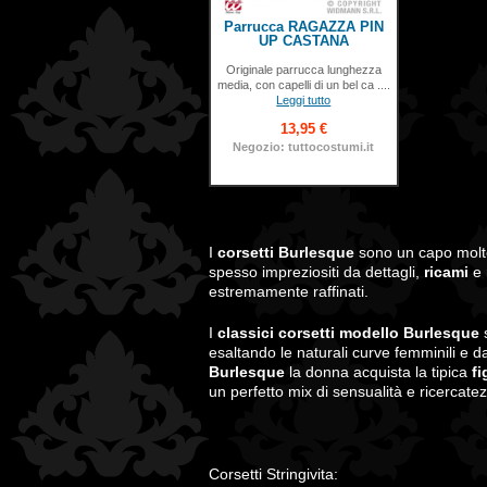
Parrucca RAGAZZA PIN
UP CASTANA
Originale parrucca lunghezza
media, con capelli di un bel ca ....
Leggi tutto
13,95 €
Negozio: tuttocostumi.it
I
corsetti Burlesque
sono un capo molt
spesso impreziositi da dettagli,
ricami
e 
estremamente raffinati.
I
classici corsetti modello Burlesque
s
esaltando le naturali curve femminili e 
Burlesque
la donna acquista la tipica
fi
un perfetto mix di sensualità e ricercate
Corsetti Stringivita: