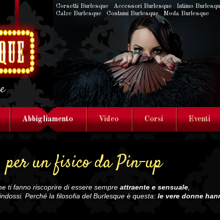
Corsetti Burlesque
Accessori Burlesque
Intimo Burlesq
Calze Burlesque
Costumi Burlesque
Moda Burlesque
ne
Abbigliamento
Video
Corsi
Eventi
, per un fisico da Pin-up
he ti fanno riscoprire di essere sempre
attraente e sensuale
,
indossi. Perché la filosofia del Burlesque è questa:
le vere donne han