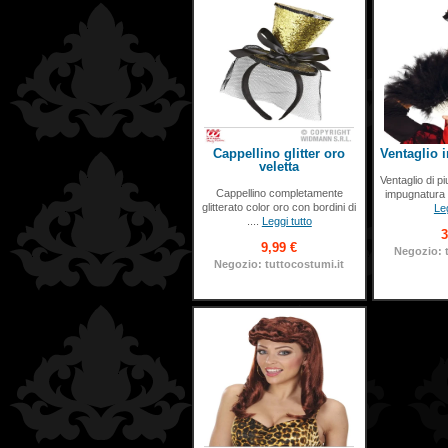
Cappellino glitter oro
Ventaglio
veletta
Ventaglio di 
Cappellino completamente
impugnatura b
glitterato color oro con bordini di
Leg
....
Leggi tutto
3
9,99 €
Negozio: 
Negozio: tuttocostumi.it