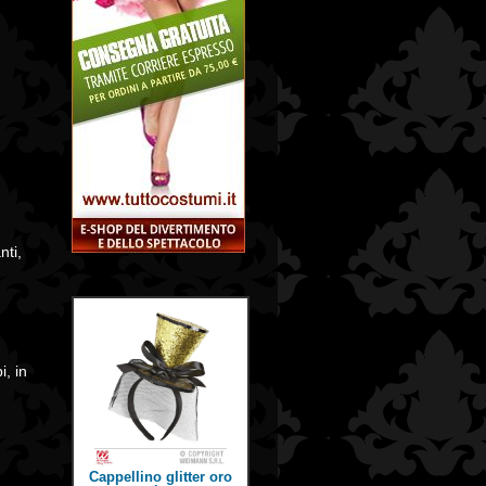
nti,
i, in
Cappellino glitter oro