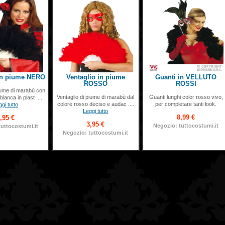
 in piume NERO
Ventaglio in piume
Guanti in VELLUTO
ROSSO
ROSSI
piume di marabù con
Ventaglio di piume di marabù dal
Guanti lunghi color rosso vivo,
ianca in plast ....
colore rosso deciso e audac ....
per completare tanti look.
gi tutto
Leggi tutto
8,99 €
,95 €
3,95 €
Negozio: tuttocostumi.it
tuttocostumi.it
Negozio: tuttocostumi.it