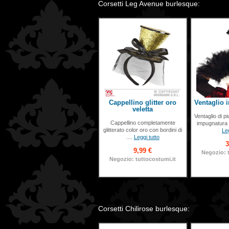
Corsetti Leg Avenue burlesque:
Cappellino glitter oro
Ventaglio
veletta
Ventaglio di 
Cappellino completamente
impugnatura b
glitterato color oro con bordini di
Leg
....
Leggi tutto
3
9,99 €
Negozio: 
Negozio: tuttocostumi.it
Corsetti Chilirose burlesque: