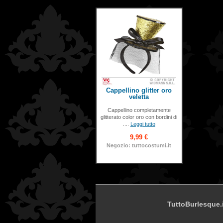
Cappellino glitter oro
veletta
Cappellino completamente
glitterato color oro con bordini di
....
Leggi tutto
9,99 €
Negozio: tuttocostumi.it
TuttoBurlesque.i