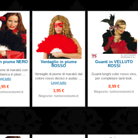
 in piume NERO
Ventaglio in piume
Guanti in VELLUTO
ROSSO
ROSSI
piume di marabù con
Ventaglio di piume di marabù dal
Guanti lunghi color rosso vivo,
ianca in plast ....
colore rosso deciso e audac ....
per completare tanti look.
gi tutto
Leggi tutto
8,99 €
,95 €
3,95 €
Negozio: tuttocostumi.it
tuttocostumi.it
Negozio: tuttocostumi.it