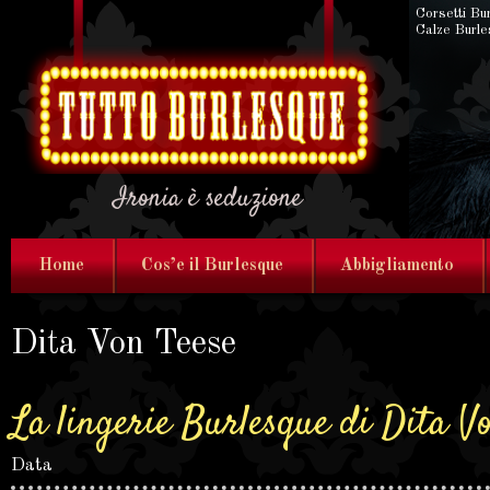
Corsetti Bu
Calze Burl
Ironia è seduzione
Home
Cos’e il Burlesque
Abbigliamento
Dita Von Teese
La lingerie Burlesque di Dita V
Data