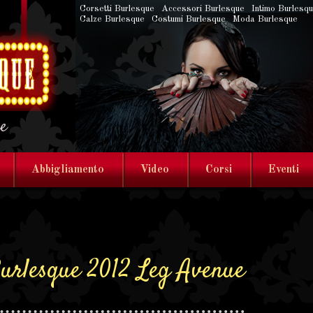
Corsetti Burlesque
Accessori Burlesque
Intimo Burlesq
Calze Burlesque
Costumi Burlesque
Moda Burlesque
ne
Abbigliamento
Video
Corsi
Eventi
Burlesque 2012 Leg Avenue