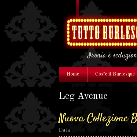
Ironia è seduzio
Home
Cos’e il Burlesque
Leg Avenue
Nuova Collezione 
Data